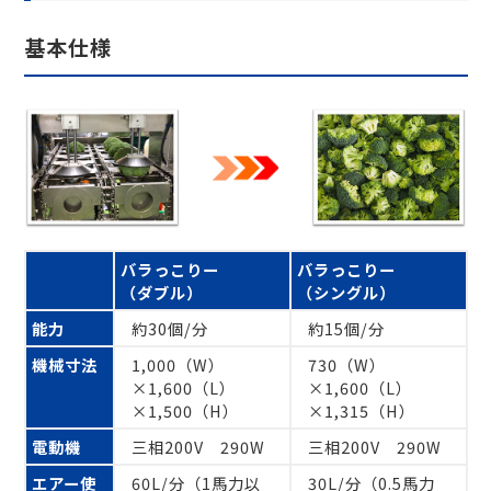
基本仕様
バラっこりー
バラっこりー
（ダブル）
（シングル）
能力
約30個/分
約15個/分
機械寸法
1,000（W）
730（W）
×1,600（L）
×1,600（L）
×1,500（H）
×1,315（H）
電動機
三相200V 290W
三相200V 290W
エアー使
60L/分（1馬力以
30L/分（0.5馬力