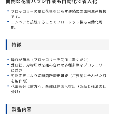
面倒な花蕾バラシ作業も自動化で省人化
ブロッコリーの茎と花蕾をばらす連続式の国内生産機械
です。
コンベアと接続することでフローレット後も自動化可
能。
特徴
操作が簡単（ブロッコリーを受皿に置くだけ）
受皿径、刃物形状を組み合わせ多種多様なブロッコリー
に対応
刃物変更により切断箇所変更可能（ご要望に合わせた刃
を製作可）
花蕾部分は前方へ、茎部は側面へ排出（製品と残渣の仕
分け）
製品内容